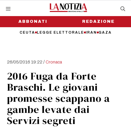
Vai
al
contenuto
ABBONATI
REDAZIONE
CEUTA
LEGGE ELETTORALE
IRAN
GAZA
/
26/05/2016 19:22
Cronaca
2016 Fuga da Forte
Braschi. Le giovani
promesse scappano a
gambe levate dai
Servizi segreti