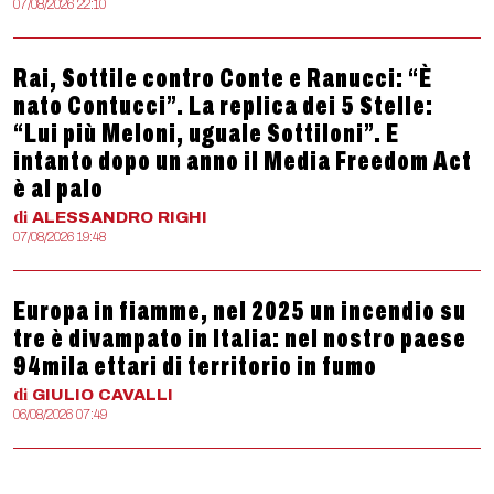
07/08/2026 22:10
Rai, Sottile contro Conte e Ranucci: “È
nato Contucci”. La replica dei 5 Stelle:
“Lui più Meloni, uguale Sottiloni”. E
intanto dopo un anno il Media Freedom Act
è al palo
di
ALESSANDRO
RIGHI
07/08/2026 19:48
Europa in fiamme, nel 2025 un incendio su
tre è divampato in Italia: nel nostro paese
94mila ettari di territorio in fumo
di
GIULIO
CAVALLI
06/08/2026 07:49