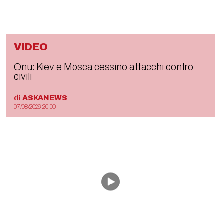
VIDEO
Onu: Kiev e Mosca cessino attacchi contro
civili
di
ASKANEWS
07/08/2026 20:00