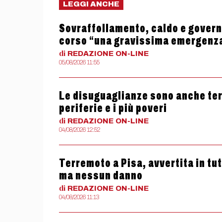
LEGGI ANCHE
Sovraffollamento, caldo e governo
corso “una gravissima emergenz
di
REDAZIONE
ON-LINE
05/08/2026 11:55
Le disuguaglianze sono anche termi
periferie e i più poveri
di
REDAZIONE
ON-LINE
04/08/2026 12:52
Terremoto a Pisa, avvertita in tu
ma nessun danno
di
REDAZIONE
ON-LINE
04/08/2026 11:13