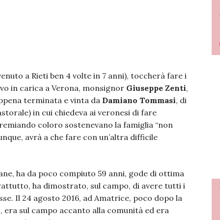
enuto a Rieti ben 4 volte in 7 anni), toccherà fare i
covo in carica a Verona, monsignor
Giuseppe Zenti
,
ppena terminata e vinta da
Damiano Tommasi
, di
storale) in cui chiedeva ai veronesi di fare
premiando coloro sostenevano la famiglia “non
unque, avrà a che fare con un’altra difficile
ne, ha da poco compiuto 59 anni, gode di ottima
attutto, ha dimostrato, sul campo, di avere tutti i
sse. Il 24 agosto 2016, ad Amatrice, poco dopo la
o, era sul campo accanto alla comunità ed era