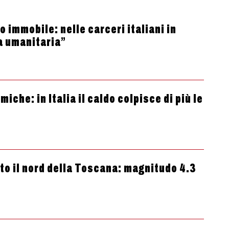
 immobile: nelle carceri italiani in
a umanitaria”
che: in Italia il caldo colpisce di più le
tto il nord della Toscana: magnitudo 4.3