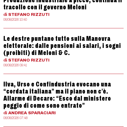
Produzione industriale a picco, continua il
tracollo con il governo Meloni
di
STEFANO
RIZZUTI
06/08/2026 10:40
Le destre puntano tutto sulla Manovra
elettorale: dalle pensioni ai salari, i sogni
(proibiti) di Meloni & C.
di
STEFANO
RIZZUTI
06/08/2026 09:41
Ilva, Urso e Confindustria evocano una
“cordata italiana” ma il piano non c’è.
Allarme di Decaro: “Esco dal ministero
peggio di come sono entrato”
di
ANDREA
SPARACIARI
06/08/2026 07:48