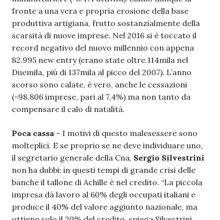
fronte a una vera e propria erosione della base
produttiva artigiana, frutto sostanzialmente della
scarsità di nuove imprese. Nel 2016 si è toccato il
record negativo del nuovo millennio con appena
82.995 new entry (erano state oltre 114mila nel
Duemila, più di 137mila al picco del 2007). L’anno
scorso sono calate, è vero, anche le cessazioni
(-98.806 imprese, pari al 7,4%) ma non tanto da
compensare il calo di natalità.
Poca cassa
– I motivi di questo malesessere sono
molteplici. E se proprio se ne deve individuare uno,
il segretario generale della Cna,
Sergio Silvestrini
non ha dubbi: in questi tempi di grande crisi delle
banche il tallone di Achille è nel credito. “La piccola
impresa dà lavoro al 60% degli occupati italiani e
produce il 40% del valore aggiunto nazionale, ma
ottiene solo il 20% del credito, spiega Silvestrini.