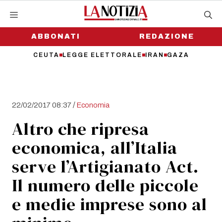
Vai
al
contenuto
ABBONATI
REDAZIONE
CEUTA
LEGGE ELETTORALE
IRAN
GAZA
/
22/02/2017 08:37
Economia
Altro che ripresa
economica, all’Italia
serve l’Artigianato Act.
Il numero delle piccole
e medie imprese sono al