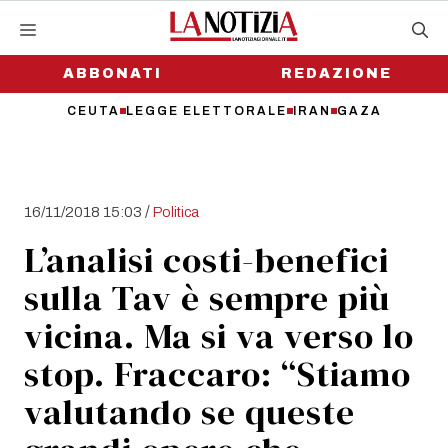
Vai
al
contenuto
ABBONATI
REDAZIONE
CEUTA
LEGGE ELETTORALE
IRAN
GAZA
/
16/11/2018 15:03
Politica
L’analisi costi-benefici
sulla Tav è sempre più
vicina. Ma si va verso lo
stop. Fraccaro: “Stiamo
valutando se queste