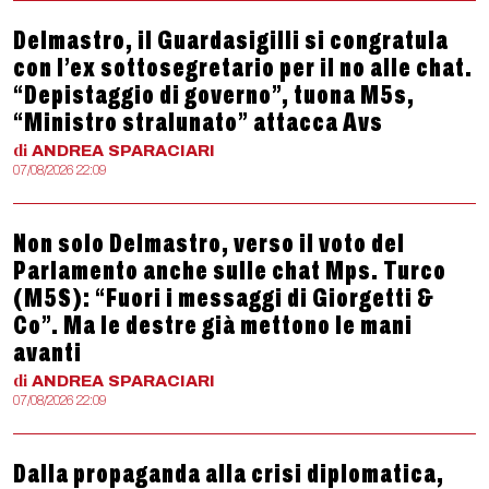
Delmastro, il Guardasigilli si congratula
con l’ex sottosegretario per il no alle chat.
“Depistaggio di governo”, tuona M5s,
“Ministro stralunato” attacca Avs
di
ANDREA
SPARACIARI
07/08/2026 22:09
Non solo Delmastro, verso il voto del
Parlamento anche sulle chat Mps. Turco
(M5S): “Fuori i messaggi di Giorgetti &
Co”. Ma le destre già mettono le mani
avanti
di
ANDREA
SPARACIARI
07/08/2026 22:09
Dalla propaganda alla crisi diplomatica,