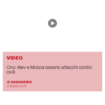
VIDEO
Onu: Kiev e Mosca cessino attacchi contro
civili
di
ASKANEWS
07/08/2026 20:00