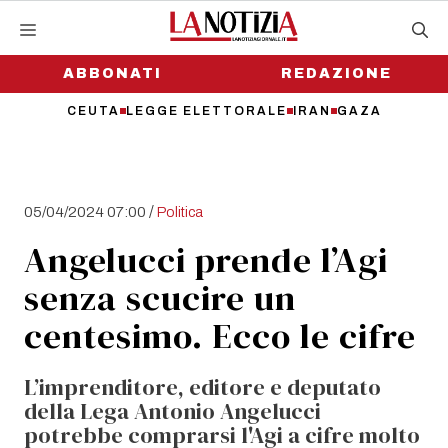
Vai
al
contenuto
ABBONATI
REDAZIONE
CEUTA
LEGGE ELETTORALE
IRAN
GAZA
/
05/04/2024 07:00
Politica
Angelucci prende l’Agi
senza scucire un
centesimo. Ecco le cifre
L’imprenditore, editore e deputato
della Lega Antonio Angelucci
potrebbe comprarsi l'Agi a cifre molto