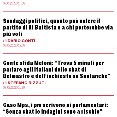
07/08/2026 14:09
Sondaggi politici, quanto può valere il
partito di Di Battista e a chi porterebbe via
più voti
di
DARIO
CONTI
07/08/2026 12:09
Conte sfida Meloni: “Trova 5 minuti per
parlare agli italiani delle chat di
Delmastro e dell’inchiesta su Santanchè”
di
STEFANO
RIZZUTI
07/08/2026 11:29
Caso Mps, i pm scrivono ai parlamentari:
“Senza chat le indagini sono a rischio”