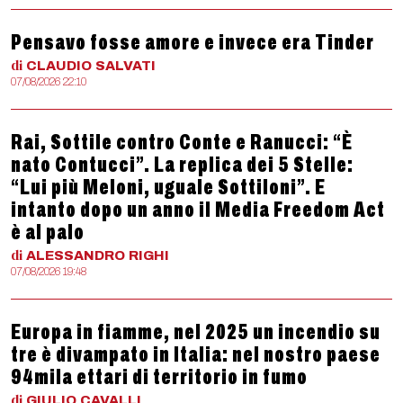
Pensavo fosse amore e invece era Tinder
di
CLAUDIO
SALVATI
07/08/2026 22:10
Rai, Sottile contro Conte e Ranucci: “È
nato Contucci”. La replica dei 5 Stelle:
“Lui più Meloni, uguale Sottiloni”. E
intanto dopo un anno il Media Freedom Act
è al palo
di
ALESSANDRO
RIGHI
07/08/2026 19:48
Europa in fiamme, nel 2025 un incendio su
tre è divampato in Italia: nel nostro paese
94mila ettari di territorio in fumo
di
GIULIO
CAVALLI