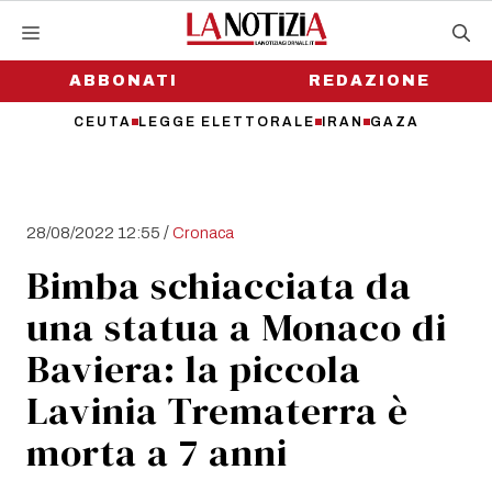
Vai
al
contenuto
ABBONATI
REDAZIONE
CEUTA
LEGGE ELETTORALE
IRAN
GAZA
/
28/08/2022 12:55
Cronaca
Bimba schiacciata da
una statua a Monaco di
Baviera: la piccola
Lavinia Trematerra è
morta a 7 anni