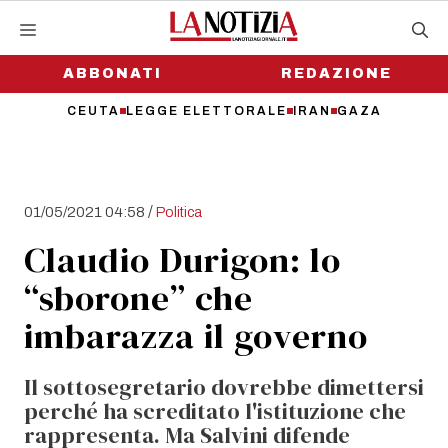
Vai
al
contenuto
ABBONATI
REDAZIONE
CEUTA
LEGGE ELETTORALE
IRAN
GAZA
/
01/05/2021 04:58
Politica
Claudio Durigon: lo
“sborone” che
imbarazza il governo
Il sottosegretario dovrebbe dimettersi
perché ha screditato l'istituzione che
rappresenta. Ma Salvini difende