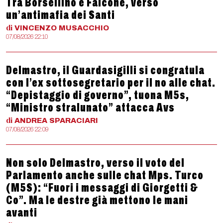
Tra Borsellino e Falcone, verso
un’antimafia dei Santi
di
VINCENZO
MUSACCHIO
07/08/2026 22:10
Delmastro, il Guardasigilli si congratula
con l’ex sottosegretario per il no alle chat.
“Depistaggio di governo”, tuona M5s,
“Ministro stralunato” attacca Avs
di
ANDREA
SPARACIARI
07/08/2026 22:09
Non solo Delmastro, verso il voto del
Parlamento anche sulle chat Mps. Turco
(M5S): “Fuori i messaggi di Giorgetti &
Co”. Ma le destre già mettono le mani
avanti