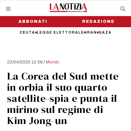
Vai
al
contenuto
ABBONATI
REDAZIONE
CEUTA
LEGGE ELETTORALE
IRAN
GAZA
/
22/04/2025 12:58
Mondo
La Corea del Sud mette
in orbia il suo quarto
satellite-spia e punta il
mirino sul regime di
Kim Jong-un