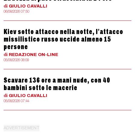
di
GIULIO
CAVALLI
06/08/2026 07:50
Kiev sotto attacco nella notte, l’attacco
missilistico russo uccide almeno 15
persone
di
REDAZIONE
ON-LINE
05/08/2026 08:09
Scavare 136 ore a mani nude, con 40
bambini sotto le macerie
di
GIULIO
CAVALLI
05/08/2026 07:44