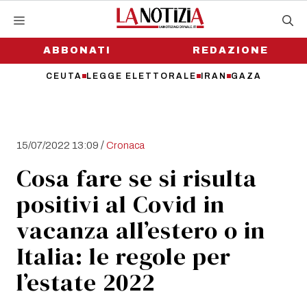
Vai
al
contenuto
ABBONATI
REDAZIONE
CEUTA
LEGGE ELETTORALE
IRAN
GAZA
/
15/07/2022 13:09
Cronaca
Cosa fare se si risulta
positivi al Covid in
vacanza all’estero o in
Italia: le regole per
l’estate 2022