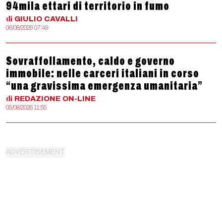
94mila ettari di territorio in fumo
di
GIULIO
CAVALLI
06/08/2026 07:49
Sovraffollamento, caldo e governo
immobile: nelle carceri italiani in corso
“una gravissima emergenza umanitaria”
di
REDAZIONE
ON-LINE
05/08/2026 11:55