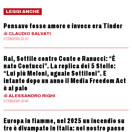
LEGGI ANCHE
Pensavo fosse amore e invece era Tinder
di
CLAUDIO
SALVATI
07/08/2026 22:10
Rai, Sottile contro Conte e Ranucci: “È
nato Contucci”. La replica dei 5 Stelle:
“Lui più Meloni, uguale Sottiloni”. E
intanto dopo un anno il Media Freedom Act
è al palo
di
ALESSANDRO
RIGHI
07/08/2026 19:48
Europa in fiamme, nel 2025 un incendio su
tre è divampato in Italia: nel nostro paese