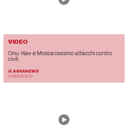
VIDEO
Onu: Kiev e Mosca cessino attacchi contro
civili
di
ASKANEWS
07/08/2026 20:00