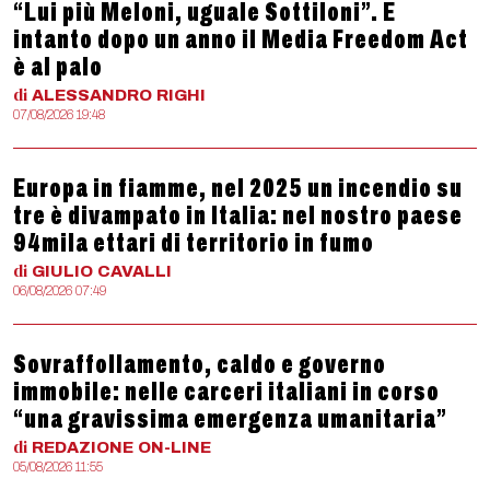
“Lui più Meloni, uguale Sottiloni”. E
intanto dopo un anno il Media Freedom Act
è al palo
di
ALESSANDRO
RIGHI
07/08/2026 19:48
Europa in fiamme, nel 2025 un incendio su
tre è divampato in Italia: nel nostro paese
94mila ettari di territorio in fumo
di
GIULIO
CAVALLI
06/08/2026 07:49
Sovraffollamento, caldo e governo
immobile: nelle carceri italiani in corso
“una gravissima emergenza umanitaria”
di
REDAZIONE
ON-LINE
05/08/2026 11:55