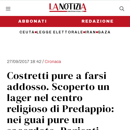
Vai
al
contenuto
ABBONATI
REDAZIONE
CEUTA
LEGGE ELETTORALE
IRAN
GAZA
/
27/09/2017 18:42
Cronaca
Costretti pure a farsi
addosso. Scoperto un
lager nel centro
religioso di Predappio:
nei guai pure un