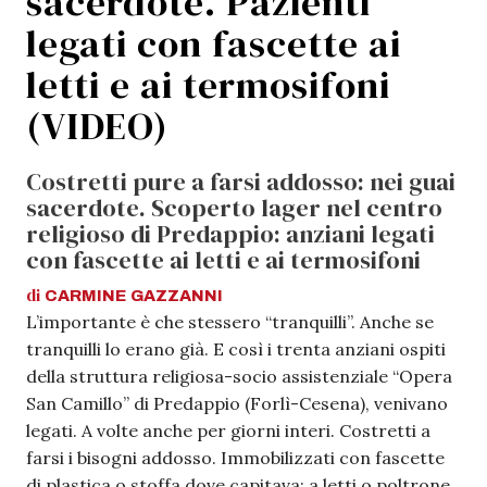
sacerdote. Pazienti
legati con fascette ai
letti e ai termosifoni
(VIDEO)
Costretti pure a farsi addosso: nei guai
sacerdote. Scoperto lager nel centro
religioso di Predappio: anziani legati
con fascette ai letti e ai termosifoni
di
CARMINE
GAZZANNI
L’importante è che stessero “tranquilli”. Anche se
tranquilli lo erano già. E così i trenta anziani ospiti
della struttura religiosa-socio assistenziale “Opera
San Camillo” di Predappio (Forlì-Cesena), venivano
legati. A volte anche per giorni interi. Costretti a
farsi i bisogni addosso. Immobilizzati con fascette
di plastica o stoffa dove capitava: a letti o poltrone,