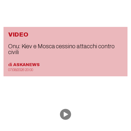
VIDEO
Onu: Kiev e Mosca cessino attacchi contro
civili
di
ASKANEWS
07/08/2026 20:00