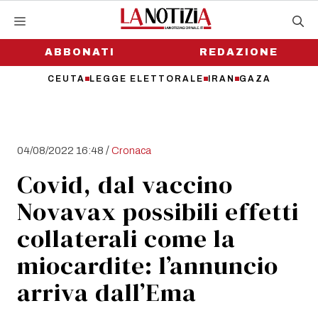
Vai
al
contenuto
ABBONATI
REDAZIONE
CEUTA
LEGGE ELETTORALE
IRAN
GAZA
/
04/08/2022 16:48
Cronaca
Covid, dal vaccino
Novavax possibili effetti
collaterali come la
miocardite: l’annuncio
arriva dall’Ema