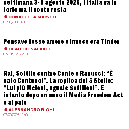
settimana 3-8 agosto 2026, l’Italia va in
ferie ma il conto resta
di
DONATELLA
MAISTO
08/08/2026 07:00
Pensavo fosse amore e invece era Tinder
di
CLAUDIO
SALVATI
07/08/2026 22:10
Rai, Sottile contro Conte e Ranucci: “È
nato Contucci”. La replica dei 5 Stelle:
“Lui più Meloni, uguale Sottiloni”. E
intanto dopo un anno il Media Freedom Act
è al palo
di
ALESSANDRO
RIGHI
07/08/2026 19:48