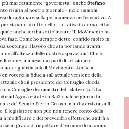
a più marcatamente “governista”, anche
Stefano
o risulta al nostro giornale – nelle riunioni
esi di ragionare sulla permanenza nell’esecutivo. A
er via soprattutto della trattativa in corso, ci ha
 quale anche ieri ha sottolineato: “Il MoVimento ha
uova fase. Come ho sempre detto, confido molto in
izia sostengo il lavoro che sta portando avanti
ne all’altezza delle nostre aspirazioni”. Che è
diazione, ma nessuno parli di scissione o
 no non riguarda solo il Movimento. Anche a
“Non voterei la fiducia sull’attuale versione della
ettabile che il presidente del Consiglio chieda
ro in Consiglio dei ministri del relativo Ddl”. ha
pite ad Agorà estate su Rai3 qualche giorno fa.
ente del Senato Pietro Grasso in un’intervista su Il
e “il legislatore non può non tenere conto della
a a modificare e dei prevedibili effetti che andrà a
orse in grado di rispettare il termine di un anno.