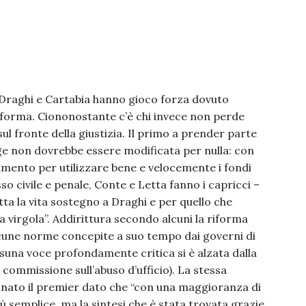
Draghi e Cartabia hanno gioco forza dovuto
 riforma. Ciononostante c’è chi invece non perde
ul fronte della giustizia. Il primo a prender parte
gge non dovrebbe essere modificata per nulla: con
lamento per utilizzare bene e velocemente i fondi
so civile e penale, Conte e Letta fanno i capricci –
tta la vita sostegno a Draghi e per quello che
 virgola”. Addirittura secondo alcuni la riforma
lcune norme concepite a suo tempo dai governi di
essuna voce profondamente critica si è alzata dalla
 in commissione sull’abuso d’ufficio). La stessa
annato il premier dato che “con una maggioranza di
semplice, ma la sintesi che è stata trovata grazie