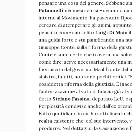
pensare una cosa del genere. Sebbene si
Patuanelli
nei mesi scorsi – secondo quant
interne al Movimento, ha paventato l’ipot
cercare di stemperare gli animi, appunto p
pensato come suo solito
Luigi Di Maio
il
una guida forte e sta pianificando una n
Giuseppe Conte: sulla riforma della giust
Conte e sono certo che troverà una soluzio
come dire: serve necessariamente una me
fuoriuscita dal governo. Ma il fronte del
sinistra, infatti, non sono pochi i critici. 
cosiddetta riforma della giustizia. È inacc
l’autorizzazione al voto di fiducia già al va
detto
Stefano Fassina
, deputato LeU, os
Perplessità condivise anche dall’ex presid
Fatto quotidiano in cui ha sottolineato ch
realtà esistente che, col suo intervento, v
produrre. Nel dettaglio, la Cassazione è f