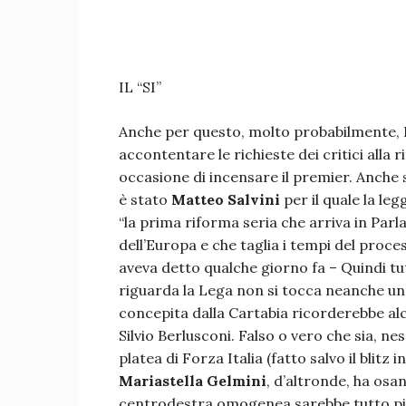
IL “SI”
Anche per questo, molto probabilmente, 
accontentare le richieste dei critici alla
occasione di incensare il premier. Anche s
è stato
Matteo Salvini
per il quale la le
“la prima riforma seria che arriva in Par
dell’Europa e che taglia i tempi del proces
aveva detto qualche giorno fa – Quindi tu
riguarda la Lega non si tocca neanche una
concepita dalla Cartabia ricorderebbe a
Silvio Berlusconi. Falso o vero che sia, n
platea di Forza Italia (fatto salvo il blitz
Mariastella Gelmini
, d’altronde, ha os
centrodestra omogenea sarebbe tutto più 