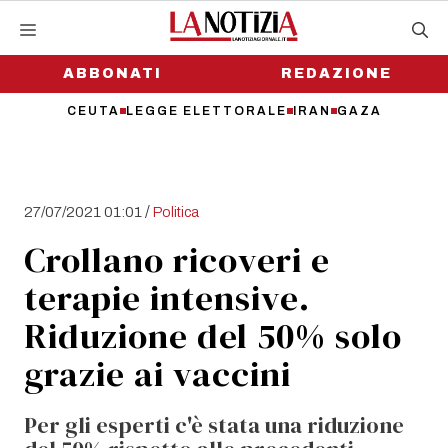
Vai
al
contenuto
ABBONATI
REDAZIONE
CEUTA
LEGGE ELETTORALE
IRAN
GAZA
/
27/07/2021 01:01
Politica
Crollano ricoveri e
terapie intensive.
Riduzione del 50% solo
grazie ai vaccini
Per gli esperti c'è stata una riduzione