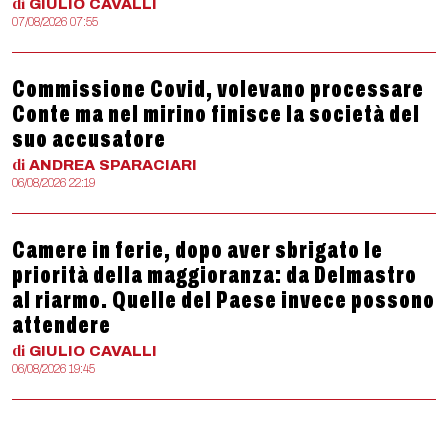
di
GIULIO
CAVALLI
07/08/2026 07:55
Commissione Covid, volevano processare
Conte ma nel mirino finisce la società del
suo accusatore
di
ANDREA
SPARACIARI
06/08/2026 22:19
Camere in ferie, dopo aver sbrigato le
priorità della maggioranza: da Delmastro
al riarmo. Quelle del Paese invece possono
attendere
di
GIULIO
CAVALLI
06/08/2026 19:45