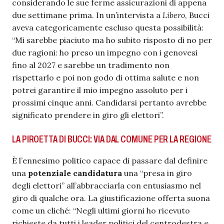
considerando le sue ferme assicurazioni di appena
due settimane prima. In un’intervista a
Libero
, Bucci
aveva categoricamente escluso questa possibilità:
“Mi sarebbe piaciuto ma ho subito risposto di no per
due ragioni: ho preso un impegno con i genovesi
fino al 2027 e sarebbe un tradimento non
rispettarlo e poi non godo di ottima salute e non
potrei garantire il mio impegno assoluto per i
prossimi cinque anni. Candidarsi pertanto avrebbe
significato prendere in giro gli elettori”.
LA PIROETTA DI BUCCI: VIA DAL COMUNE PER LA REGIONE
È l’ennesimo politico capace di passare dal definire
una
potenziale candidatura
una “presa in giro
degli elettori” all’abbracciarla con entusiasmo nel
giro di qualche ora. La giustificazione offerta suona
come un cliché: “Negli ultimi giorni ho ricevuto
richieste da tutti i leader politici del centrodestra e