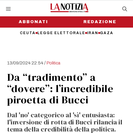
Vai
al
contenuto
ABBONATI
REDAZIONE
CEUTA
LEGGE ELETTORALE
IRAN
GAZA
/
13/09/2024 22:54
Politica
Da “tradimento” a
“dovere”: l’incredibile
piroetta di Bucci
Dal 'no' categorico al 'sì' entusiasta:
l'inversione di rotta di Bucci rilancia il
tema della credibilità della politica.