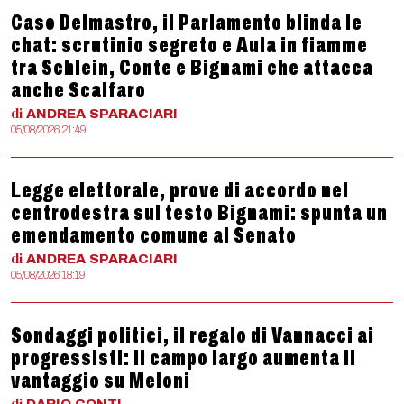
Caso Delmastro, il Parlamento blinda le
chat: scrutinio segreto e Aula in fiamme
tra Schlein, Conte e Bignami che attacca
anche Scalfaro
di
ANDREA
SPARACIARI
05/08/2026 21:49
Legge elettorale, prove di accordo nel
centrodestra sul testo Bignami: spunta un
emendamento comune al Senato
di
ANDREA
SPARACIARI
05/08/2026 18:19
Sondaggi politici, il regalo di Vannacci ai
progressisti: il campo largo aumenta il
vantaggio su Meloni
di