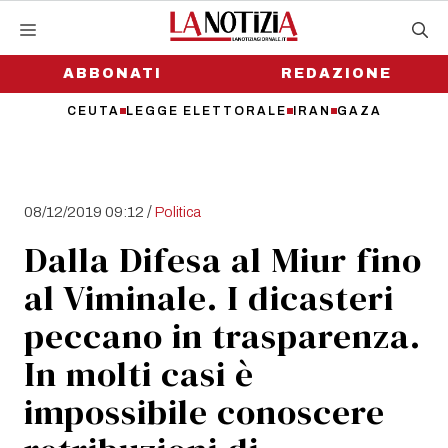
Vai
al
contenuto
ABBONATI
REDAZIONE
CEUTA
LEGGE ELETTORALE
IRAN
GAZA
/
08/12/2019 09:12
Politica
Dalla Difesa al Miur fino
al Viminale. I dicasteri
peccano in trasparenza.
In molti casi è
impossibile conoscere