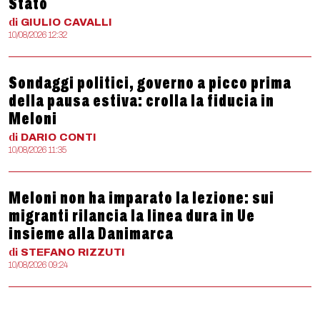
Stato
di
GIULIO
CAVALLI
10/08/2026 12:32
Sondaggi politici, governo a picco prima
della pausa estiva: crolla la fiducia in
Meloni
di
DARIO
CONTI
10/08/2026 11:35
Meloni non ha imparato la lezione: sui
migranti rilancia la linea dura in Ue
insieme alla Danimarca
di
STEFANO
RIZZUTI
10/08/2026 09:24