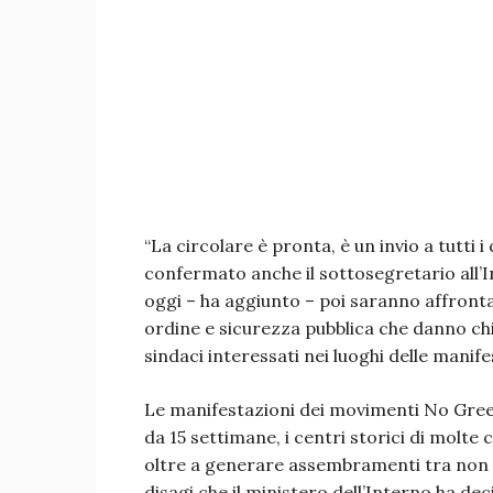
“La circolare è pronta, è un invio a tutti i
confermato anche il sottosegretario all’
oggi – ha aggiunto – poi saranno affrontat
ordine e sicurezza pubblica che danno ch
sindaci interessati nei luoghi delle manife
Le manifestazioni dei movimenti No Gree
da 15 settimane, i centri storici di molte 
oltre a generare assembramenti tra non v
disagi che il ministero dell’Interno ha de