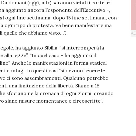
 Da domani (oggi, ndr) saranno vietati i cortei e
 ha aggiunto ancora l’esponente dell’Esecutivo -,
sì ogni fine settimana, dopo 15 fine settimana, con
da ogni tipo di protesta. Va bene manifestare ma
 quelle che abbiamo visto…”.
egole, ha aggiunto Sibilia, “si interromperà la
lla legge”. “In quel caso – ha aggiunto il
dine”. Anche le manifestazioni in forma statica,
 i contagi. In questi casi “si devono tenere le
ove ci sono assembramenti. Qualcuno potrebbe
ti una limitazione della libertà. Siamo a 15
 che sfociano nella cronaca di ogni giorni, creando
uro siano misure momentanee e circoscritte”.