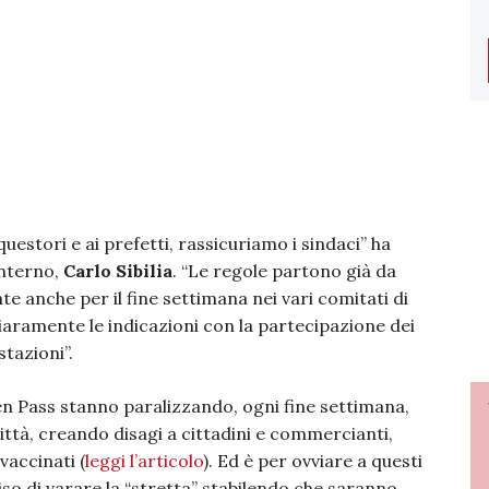
 questori e ai prefetti, rassicuriamo i sindaci” ha
Interno,
Carlo Sibilia
. “Le regole partono già da
e anche per il fine settimana nei vari comitati di
iaramente le indicazioni con la partecipazione dei
stazioni”.
n Pass stanno paralizzando, ogni fine settimana,
città, creando disagi a cittadini e commercianti,
accinati (
leggi l’articolo
). Ed è per ovviare a questi
ciso di varare la “stretta” stabilendo che saranno