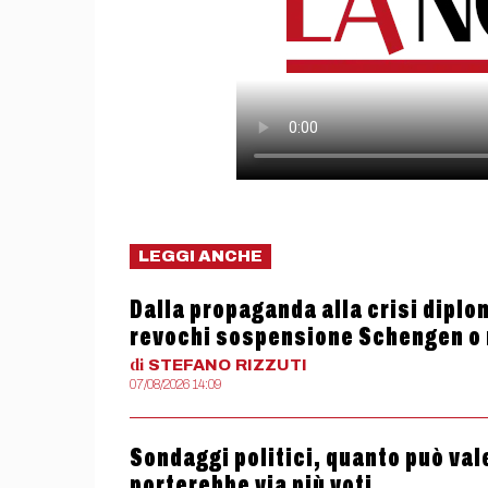
LEGGI ANCHE
Dalla propaganda alla crisi diplom
revochi sospensione Schengen o
di
STEFANO
RIZZUTI
07/08/2026 14:09
Sondaggi politici, quanto può valer
porterebbe via più voti