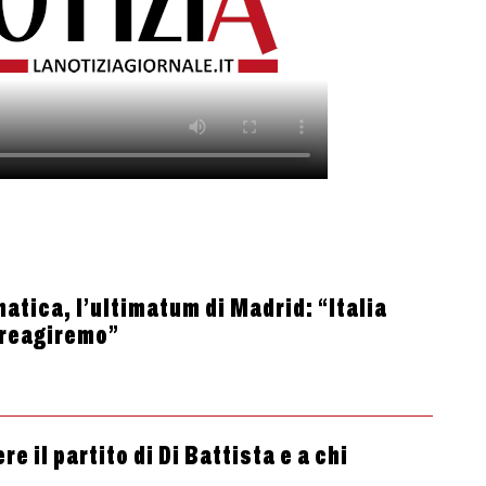
atica, l’ultimatum di Madrid: “Italia
 reagiremo”
e il partito di Di Battista e a chi