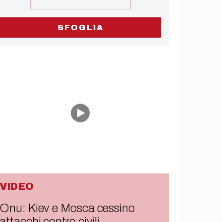
SFOGLIA
VIDEO
Onu: Kiev e Mosca cessino
attacchi contro civili