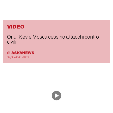
VIDEO
Onu: Kiev e Mosca cessino attacchi contro
civili
di
ASKANEWS
07/08/2026 20:00