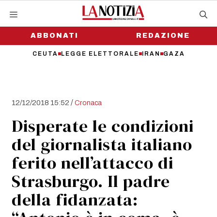
Vai
al
contenuto
ABBONATI
REDAZIONE
CEUTA
LEGGE ELETTORALE
IRAN
GAZA
/
12/12/2018 15:52
Cronaca
Disperate le condizioni
del giornalista italiano
ferito nell’attacco di
Strasburgo. Il padre
della fidanzata: