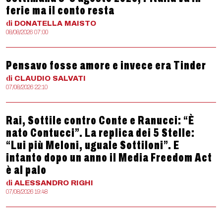
ferie ma il conto resta
di
DONATELLA
MAISTO
08/08/2026 07:00
Pensavo fosse amore e invece era Tinder
di
CLAUDIO
SALVATI
07/08/2026 22:10
Rai, Sottile contro Conte e Ranucci: “È
nato Contucci”. La replica dei 5 Stelle:
“Lui più Meloni, uguale Sottiloni”. E
intanto dopo un anno il Media Freedom Act
è al palo
di
ALESSANDRO
RIGHI
07/08/2026 19:48