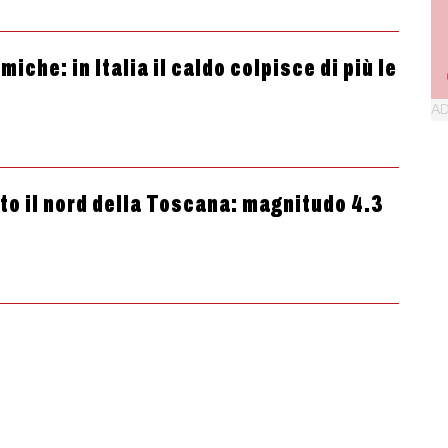
che: in Italia il caldo colpisce di più le
tto il nord della Toscana: magnitudo 4.3