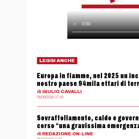
LEGGI ANCHE
Europa in fiamme, nel 2025 un ince
nostro paese 94mila ettari di terr
di
GIULIO
CAVALLI
06/08/2026 07:49
Sovraffollamento, caldo e governo
corso “una gravissima emergenz
di
REDAZIONE
ON-LINE