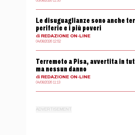
05/08/2026 11:55
Le disuguaglianze sono anche termi
periferie e i più poveri
di
REDAZIONE
ON-LINE
04/08/2026 12:52
Terremoto a Pisa, avvertita in tu
ma nessun danno
di
REDAZIONE
ON-LINE
04/08/2026 11:13