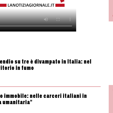
ndio su tre è divampato in Italia: nel
itorio in fumo
 immobile: nelle carceri italiani in
a umanitaria”