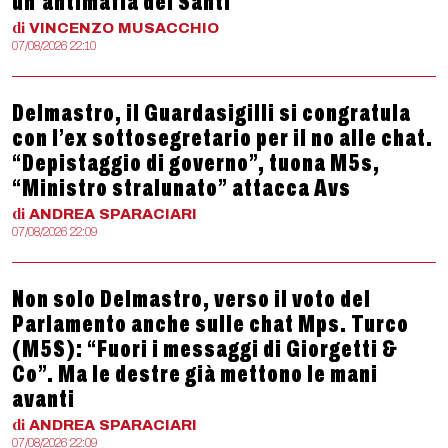
un’antimafia dei Santi
di
VINCENZO
MUSACCHIO
07/08/2026 22:10
Delmastro, il Guardasigilli si congratula
con l’ex sottosegretario per il no alle chat.
“Depistaggio di governo”, tuona M5s,
“Ministro stralunato” attacca Avs
di
ANDREA
SPARACIARI
07/08/2026 22:09
Non solo Delmastro, verso il voto del
Parlamento anche sulle chat Mps. Turco
(M5S): “Fuori i messaggi di Giorgetti &
Co”. Ma le destre già mettono le mani
avanti
di
ANDREA
SPARACIARI
07/08/2026 22:09