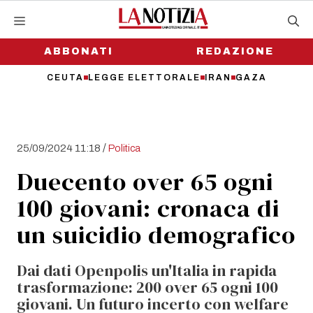
Vai
al
contenuto
ABBONATI
REDAZIONE
CEUTA
LEGGE ELETTORALE
IRAN
GAZA
/
25/09/2024 11:18
Politica
Duecento over 65 ogni
100 giovani: cronaca di
un suicidio demografico
Dai dati Openpolis un'Italia in rapida
trasformazione: 200 over 65 ogni 100
giovani. Un futuro incerto con welfare