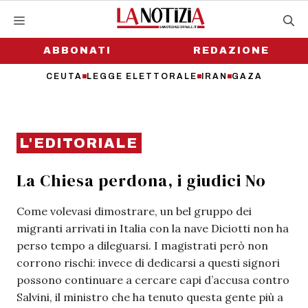
Vai
al
contenuto
ABBONATI
REDAZIONE
CEUTA
LEGGE ELETTORALE
IRAN
GAZA
L'EDITORIALE
La Chiesa perdona, i giudici No
Come volevasi dimostrare, un bel gruppo dei
migranti arrivati in Italia con la nave Diciotti non ha
perso tempo a dileguarsi. I magistrati però non
corrono rischi: invece di dedicarsi a questi signori
possono continuare a cercare capi d’accusa contro
Salvini, il ministro che ha tenuto questa gente più a