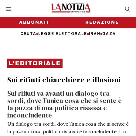
Vai
al
contenuto
ABBONATI
REDAZIONE
CEUTA
LEGGE ELETTORALE
IRAN
GAZA
L'EDITORIALE
Sui rifiuti chiacchiere e illusioni
Sui rifiuti va avanti un dialogo tra
sordi, dove l’unica cosa che si sente è
la puzza di una politica rissosa e
inconcludente
Un dialogo tra sordi, dove l’unica cosa che si sente è
la puzza di una politica rissosa e inconcludente. Un