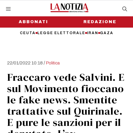
Vai
al
contenuto
ABBONATI
REDAZIONE
CEUTA
LEGGE ELETTORALE
IRAN
GAZA
/
22/01/2022 10:18
Politica
Fraccaro vede Salvini. E
sul Movimento fioccano
le fake news. Smentite
trattative sul Quirinale.
E pure le sanzioni per il