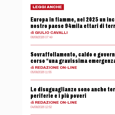
LEGGI ANCHE
Europa in fiamme, nel 2025 un ince
nostro paese 94mila ettari di terr
di
GIULIO
CAVALLI
06/08/2026 07:49
Sovraffollamento, caldo e governo
corso “una gravissima emergenz
di
REDAZIONE
ON-LINE
05/08/2026 11:55
Le disuguaglianze sono anche termi
periferie e i più poveri
di
REDAZIONE
ON-LINE
04/08/2026 12:52