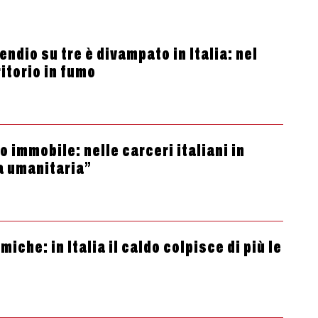
ndio su tre è divampato in Italia: nel
itorio in fumo
 immobile: nelle carceri italiani in
a umanitaria”
che: in Italia il caldo colpisce di più le