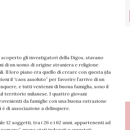
scoperto gli investigatori della Digos, stavano
i di un uomo di origine straniera e religione
. Il loro piano era quello di creare con questa (da
ioni il “caos assoluto” per favorire l’arrivo di un
inquere, e tutti ventenni di buona famiglia, sono il
l territorio milanese. I quattro giovani
provenienti da famiglie con una buona estrazione
 è di associazione a delinquere.
e 12 soggetti, tra i 26 e i 62 anni, appartenenti ad
romano”, erano stati indagati e arrestati