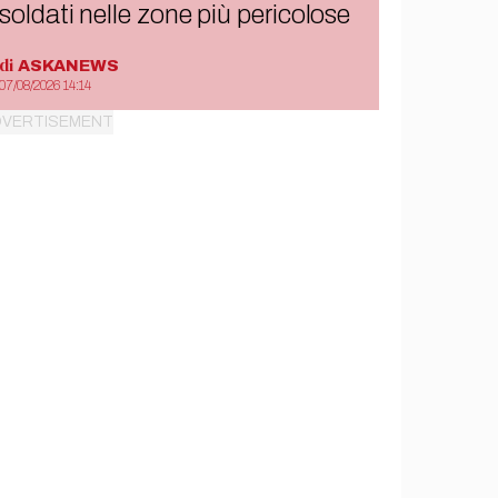
soldati nelle zone più pericolose
di
ASKANEWS
07/08/2026 14:14