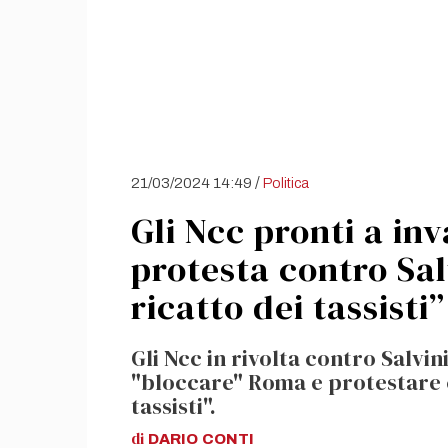
/
21/03/2024 14:49
Politica
Gli Ncc pronti a in
protesta contro Sal
ricatto dei tassisti”
Gli Ncc in rivolta contro Salvin
"bloccare" Roma e protestare 
tassisti".
di
DARIO
CONTI