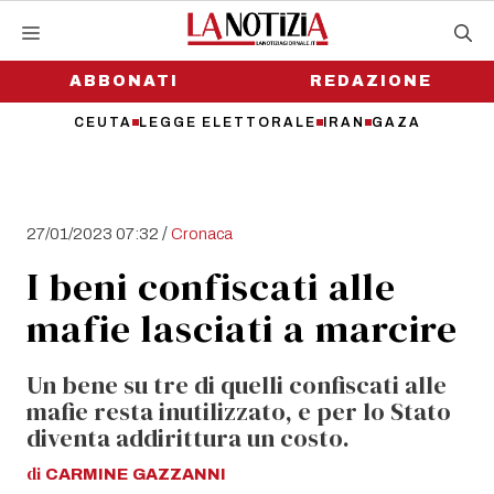
Vai
al
contenuto
ABBONATI
REDAZIONE
CEUTA
LEGGE ELETTORALE
IRAN
GAZA
/
27/01/2023 07:32
Cronaca
I beni confiscati alle
mafie lasciati a marcire
Un bene su tre di quelli confiscati alle
mafie resta inutilizzato, e per lo Stato
diventa addirittura un costo.
di
CARMINE
GAZZANNI