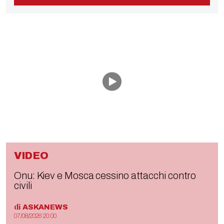
VIDEO
Onu: Kiev e Mosca cessino attacchi contro
civili
di
ASKANEWS
07/08/2026 20:00