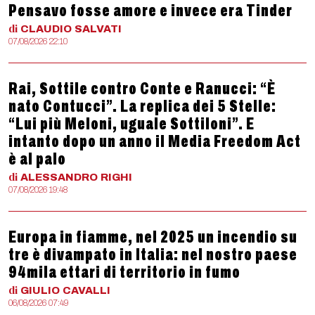
Pensavo fosse amore e invece era Tinder
di
CLAUDIO
SALVATI
07/08/2026 22:10
Rai, Sottile contro Conte e Ranucci: “È
nato Contucci”. La replica dei 5 Stelle:
“Lui più Meloni, uguale Sottiloni”. E
intanto dopo un anno il Media Freedom Act
è al palo
di
ALESSANDRO
RIGHI
07/08/2026 19:48
Europa in fiamme, nel 2025 un incendio su
tre è divampato in Italia: nel nostro paese
94mila ettari di territorio in fumo
di
GIULIO
CAVALLI
06/08/2026 07:49