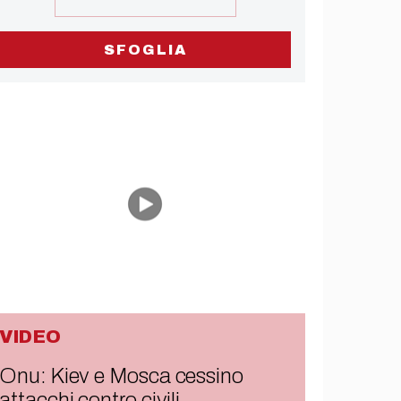
SFOGLIA
VIDEO
Onu: Kiev e Mosca cessino
attacchi contro civili