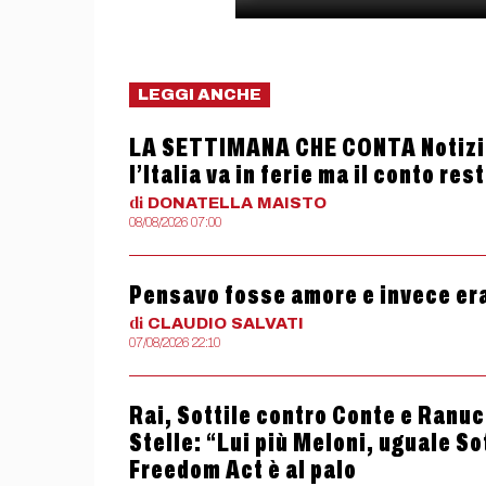
LEGGI ANCHE
LA SETTIMANA CHE CONTA Notizie
l’Italia va in ferie ma il conto res
di
DONATELLA
MAISTO
08/08/2026 07:00
Pensavo fosse amore e invece er
di
CLAUDIO
SALVATI
07/08/2026 22:10
Rai, Sottile contro Conte e Ranucc
Stelle: “Lui più Meloni, uguale So
Freedom Act è al palo