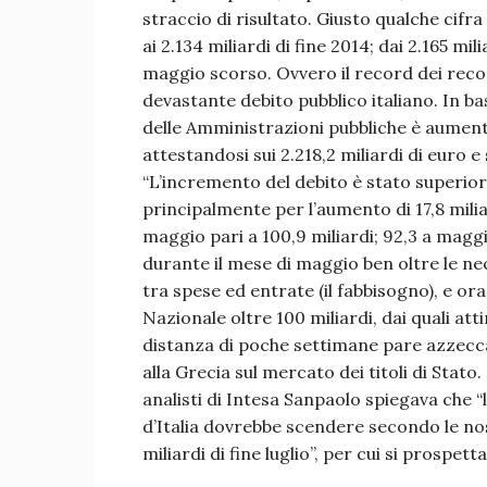
straccio di risultato. Giusto qualche cifra 
ai 2.134 miliardi di fine 2014; dai 2.165 mili
maggio scorso. Ovvero il record dei recor
devastante debito pubblico italiano. In base 
delle Amministrazioni pubbliche è aument
attestandosi sui 2.218,2 miliardi di euro 
“L’incremento del debito è stato superiore
principalmente per l’aumento di 17,8 miliar
maggio pari a 100,9 miliardi; 92,3 a maggi
durante il mese di maggio ben oltre le ne
tra spese ed entrate (il fabbisogno), e o
Nazionale oltre 100 miliardi, dai quali att
distanza di poche settimane pare azzeccat
alla Grecia sul mercato dei titoli di Stato.
analisti di Intesa Sanpaolo spiegava che “
d’Italia dovrebbe scendere secondo le nos
miliardi di fine luglio”, per cui si prospet