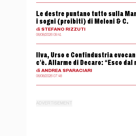
Le destre puntano tutto sulla Man
i sogni (proibiti) di Meloni & C.
di
STEFANO
RIZZUTI
06/08/2026 09:41
Ilva, Urso e Confindustria evocan
c’è. Allarme di Decaro: “Esco dal
di
ANDREA
SPARACIARI
06/08/2026 07:48