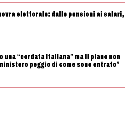
ovra elettorale: dalle pensioni ai salari,
o una “cordata italiana” ma il piano non
 ministero peggio di come sono entrato”