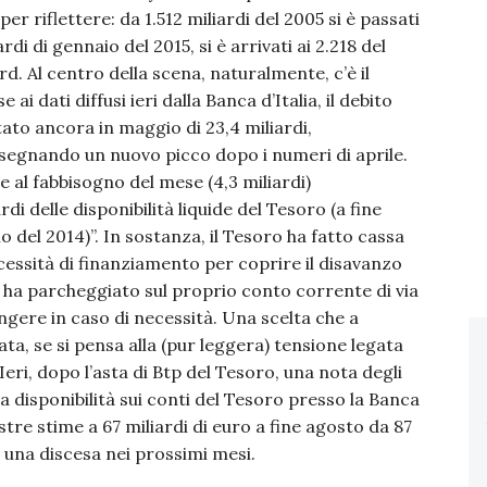
per riflettere: da 1.512 miliardi del 2005 si è passati
ardi di gennaio del 2015, si è arrivati ai 2.218 del
d. Al centro della scena, naturalmente, c’è il
ai dati diffusi ieri dalla Banca d’Italia, il debito
ato ancora in maggio di 23,4 miliardi,
e segnando un nuovo picco dopo i numeri di aprile.
 al fabbisogno del mese (4,3 miliardi)
di delle disponibilità liquide del Tesoro (a fine
o del 2014)”. In sostanza, il Tesoro ha fatto cassa
cessità di finanziamento per coprire il disavanzo
ra ha parcheggiato sul proprio conto corrente di via
ingere in caso di necessità. Una scelta che a
a, se si pensa alla (pur leggera) tensione legata
 Ieri, dopo l’asta di Btp del Tesoro, una nota degli
la disponibilità sui conti del Tesoro presso la Banca
tre stime a 67 miliardi di euro a fine agosto da 87
ta una discesa nei prossimi mesi.