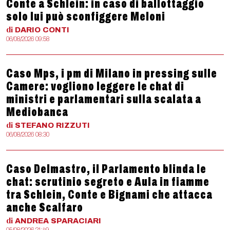
Conte a Schlein: in caso di ballottaggio
solo lui può sconfiggere Meloni
di
DARIO
CONTI
06/08/2026 09:58
Caso Mps, i pm di Milano in pressing sulle
Camere: vogliono leggere le chat di
ministri e parlamentari sulla scalata a
Mediobanca
di
STEFANO
RIZZUTI
06/08/2026 08:30
Caso Delmastro, il Parlamento blinda le
chat: scrutinio segreto e Aula in fiamme
tra Schlein, Conte e Bignami che attacca
anche Scalfaro
di
ANDREA
SPARACIARI