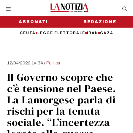
Vai
al
contenuto
ABBONATI
REDAZIONE
CEUTA
LEGGE ELETTORALE
IRAN
GAZA
/
12/04/2022 14:34
Politica
Il Governo scopre che
c’è tensione nel Paese.
La Lamorgese parla di
rischi per la tenuta
sociale. “L’incertezza