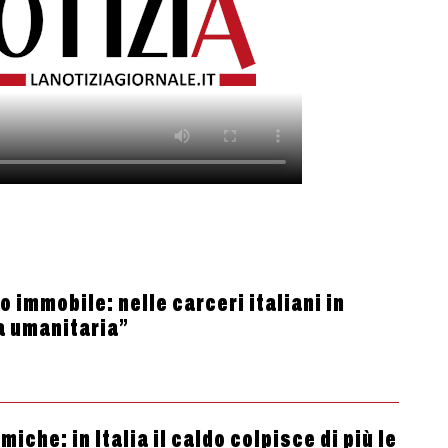
 immobile: nelle carceri italiani in
a umanitaria”
che: in Italia il caldo colpisce di più le