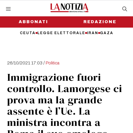
Vai
al
contenuto
ABBONATI
REDAZIONE
CEUTA
LEGGE ELETTORALE
IRAN
GAZA
/
26/10/2021 17:03
Politica
Immigrazione fuori
controllo. Lamorgese ci
prova ma la grande
assente è l’Ue. La
ministra incontra a