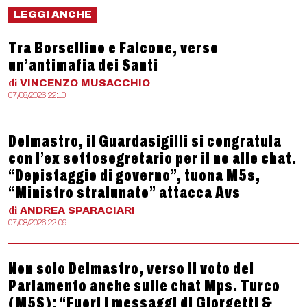
LEGGI ANCHE
Tra Borsellino e Falcone, verso
un’antimafia dei Santi
di
VINCENZO
MUSACCHIO
07/08/2026 22:10
Delmastro, il Guardasigilli si congratula
con l’ex sottosegretario per il no alle chat.
“Depistaggio di governo”, tuona M5s,
“Ministro stralunato” attacca Avs
di
ANDREA
SPARACIARI
07/08/2026 22:09
Non solo Delmastro, verso il voto del
Parlamento anche sulle chat Mps. Turco
(M5S): “Fuori i messaggi di Giorgetti &