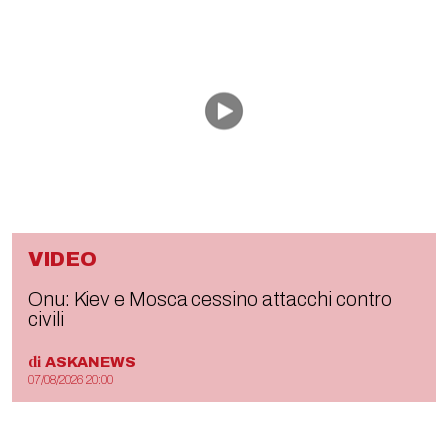
VIDEO
Onu: Kiev e Mosca cessino attacchi contro
civili
di
ASKANEWS
07/08/2026 20:00