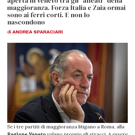
aperta in Veneto tra gli "alleati" della
maggioranza. Forza Italia e Zaia ormai
sono ai ferri corti. E non lo
nascondono
di
ANDREA
SPARACIARI
Se i tre partiti di maggioranza litigano a Roma, alla
Regione Veneto
volano proprio gli stracci. A essere