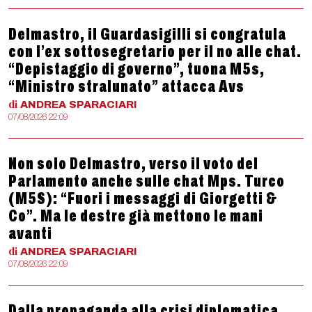
Delmastro, il Guardasigilli si congratula
con l’ex sottosegretario per il no alle chat.
“Depistaggio di governo”, tuona M5s,
“Ministro stralunato” attacca Avs
di
ANDREA
SPARACIARI
07/08/2026 22:09
Non solo Delmastro, verso il voto del
Parlamento anche sulle chat Mps. Turco
(M5S): “Fuori i messaggi di Giorgetti &
Co”. Ma le destre già mettono le mani
avanti
di
ANDREA
SPARACIARI
07/08/2026 22:09
Dalla propaganda alla crisi diplomatica,