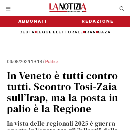
Vai
al
contenuto
ABBONATI
REDAZIONE
CEUTA
LEGGE ELETTORALE
IRAN
GAZA
/
06/08/2024 19:18
Politica
In Veneto è tutti contro
tutti. Scontro Tosi-Zaia
sull’Irap, ma la posta in
palio è la Regione
In vista delle regionali 2025 è guerra