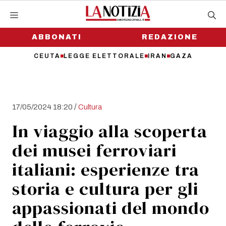
Vai
al
contenuto
ABBONATI
REDAZIONE
CEUTA
LEGGE ELETTORALE
IRAN
GAZA
/
17/05/2024 18:20
Cultura
In viaggio alla scoperta
dei musei ferroviari
italiani: esperienze tra
storia e cultura per gli
appassionati del mondo