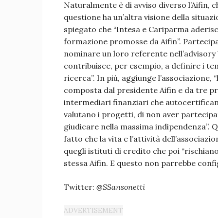
Naturalmente è di avviso diverso l’Aifin,
questione ha un’altra visione della situaz
spiegato che “Intesa e Cariparma aderiscon
formazione promosse da Aifin”. Partecipa
nominare un loro referente nell’advisory 
contribuisce, per esempio, a definire i te
ricerca”. In più, aggiunge l’associazione, “
composta dal presidente Aifin e da tre pr
intermediari finanziari che autocertifican
valutano i progetti, di non aver partecip
giudicare nella massima indipendenza”. Qu
fatto che la vita e l’attività dell’associ
quegli istituti di credito che poi “rischi
stessa Aifin. E questo non parrebbe conf
Twitter:
@SSansonetti