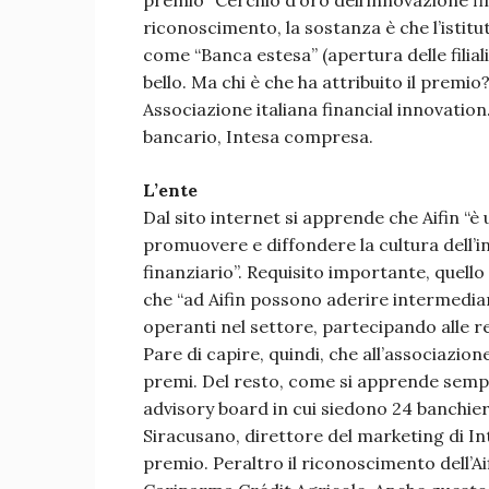
premio “Cerchio d’oro dell’innovazione fi
riconoscimento, la sostanza è che l’istitu
come “Banca estesa” (apertura delle filial
bello. Ma chi è che ha attribuito il premio?
Associazione italiana financial innovation
bancario, Intesa compresa.
L’ente
Dal sito internet si apprende che Aifin “è
promuovere e diffondere la cultura dell’i
finanziario”. Requisito importante, quello
che “ad Aifin possono aderire intermediari
operanti nel settore, partecipando alle rel
Pare di capire, quindi, che all’associazio
premi. Del resto, come si apprende sempr
advisory board in cui siedono 24 banchier
Siracusano, direttore del marketing di In
premio. Peraltro il riconoscimento dell’Ai