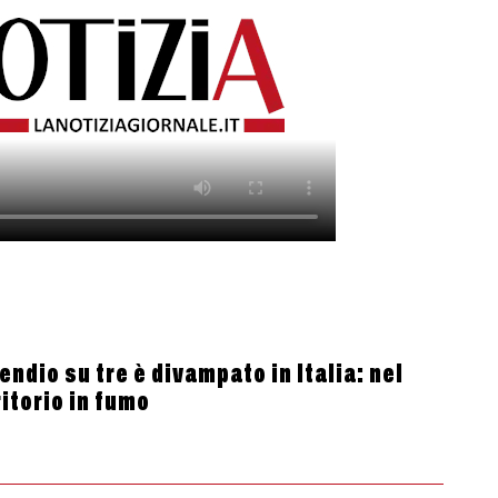
ndio su tre è divampato in Italia: nel
itorio in fumo