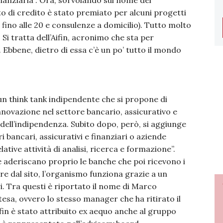
nanziaria”. Ora, sorvolando sul nome del
to di credito è stato premiato per alcuni progetti
i fino alle 20 e consulenze a domicilio). Tutto molto
 Si tratta dell’Aifin, acronimo che sta per
. Ebbene, dietro di essa c’è un po’ tutto il mondo
 un think tank indipendente che si propone di
nnovazione nel settore bancario, assicurativo e
 dell’indipendenza. Subito dopo, però, si aggiunge
 bancari, assicurativi e finanziari o aziende
ative attività di analisi, ricerca e formazione”.
ne aderiscano proprio le banche che poi ricevono i
e dal sito, l’organismo funziona grazie a un
i. Tra questi è riportato il nome di Marco
tesa, ovvero lo stesso manager che ha ritirato il
fin è stato attribuito ex aequo anche al gruppo