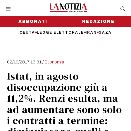
Vai
al
contenuto
ABBONATI
REDAZIONE
CEUTA
LEGGE ELETTORALE
IRAN
GAZA
/
02/10/2017 13:31
Economia
Istat, in agosto
disoccupazione giù a
11,2%. Renzi esulta, ma
ad aumentare sono solo
i contratti a termine: