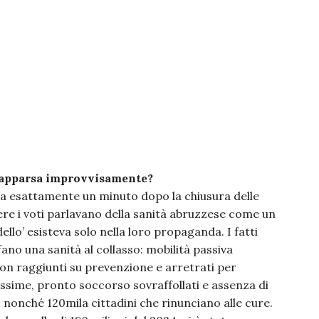
è apparsa improvvisamente?
 ma esattamente un minuto dopo la chiusura delle
ere i voti parlavano della sanità abruzzese come un
lo’ esisteva solo nella loro propaganda. I fatti
ano una sanità al collasso: mobilità passiva
a non raggiunti su prevenzione e arretrati per
hissime, pronto soccorso sovraffollati e assenza di
 nonché 120mila cittadini che rinunciano alle cure.