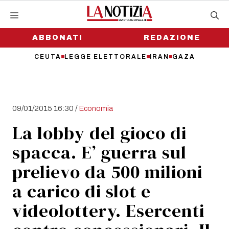
Vai
al
contenuto
ABBONATI
REDAZIONE
CEUTA
LEGGE ELETTORALE
IRAN
GAZA
/
09/01/2015 16:30
Economia
La lobby del gioco di
spacca. E’ guerra sul
prelievo da 500 milioni
a carico di slot e
videolottery. Esercenti