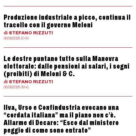
Produzione industriale a picco, continua il
tracollo con il governo Meloni
di
STEFANO
RIZZUTI
06/08/2026 10:40
Le destre puntano tutto sulla Manovra
elettorale: dalle pensioni ai salari, i sogni
(proibiti) di Meloni & C.
di
STEFANO
RIZZUTI
06/08/2026 09:41
Ilva, Urso e Confindustria evocano una
“cordata italiana” ma il piano non c’è.
Allarme di Decaro: “Esco dal ministero
peggio di come sono entrato”