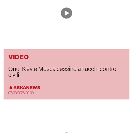
VIDEO
Onu: Kiev e Mosca cessino attacchi contro
civili
di
ASKANEWS
07/08/2026 20:00