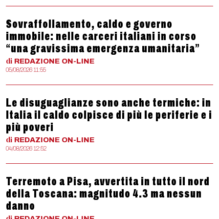
Sovraffollamento, caldo e governo
immobile: nelle carceri italiani in corso
“una gravissima emergenza umanitaria”
di
REDAZIONE
ON-LINE
05/08/2026 11:55
Le disuguaglianze sono anche termiche: in
Italia il caldo colpisce di più le periferie e i
più poveri
di
REDAZIONE
ON-LINE
04/08/2026 12:52
Terremoto a Pisa, avvertita in tutto il nord
della Toscana: magnitudo 4.3 ma nessun
danno
di
REDAZIONE
ON-LINE