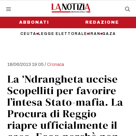
Vai
al
contenuto
ABBONATI
REDAZIONE
CEUTA
LEGGE ELETTORALE
IRAN
GAZA
/
18/06/2013 19:05
Cronaca
La ‘Ndrangheta uccise
Scopelliti per favorire
l’intesa Stato-mafia. La
Procura di Reggio
riapre ufficialmente il