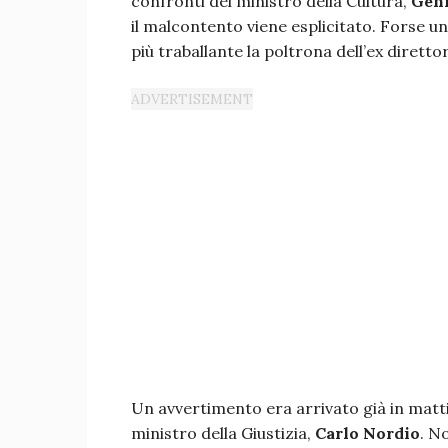
confronti del ministro della Cultura,
Genn
il malcontento viene esplicitato. Forse 
più traballante la poltrona dell’ex diretto
Un avvertimento era arrivato già in mattin
ministro della Giustizia,
Carlo Nordio
. N