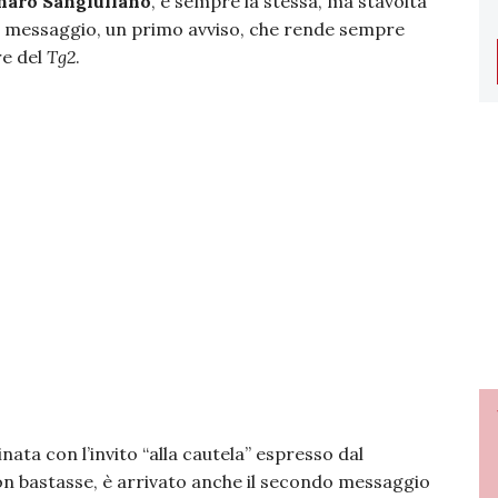
aro Sangiuliano
, è sempre la stessa, ma stavolta
un messaggio, un primo avviso, che rende sempre
re del
Tg2
.
ata con l’invito “alla cautela” espresso dal
on bastasse, è arrivato anche il secondo messaggio