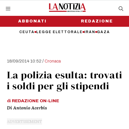
Vai
al
contenuto
ABBONATI
REDAZIONE
CEUTA
LEGGE ELETTORALE
IRAN
GAZA
/
18/09/2014 10:52
Cronaca
La polizia esulta: trovati
i soldi per gli stipendi
di
REDAZIONE
ON-LINE
Di Antonio Acerbis