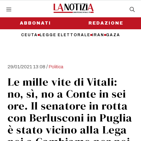
Vai
al
contenuto
ABBONATI
REDAZIONE
CEUTA
LEGGE ELETTORALE
IRAN
GAZA
/
29/01/2021 13:08
Politica
Le mille vite di Vitali:
no, sì, no a Conte in sei
ore. Il senatore in rotta
con Berlusconi in Puglia
è stato vicino alla Lega