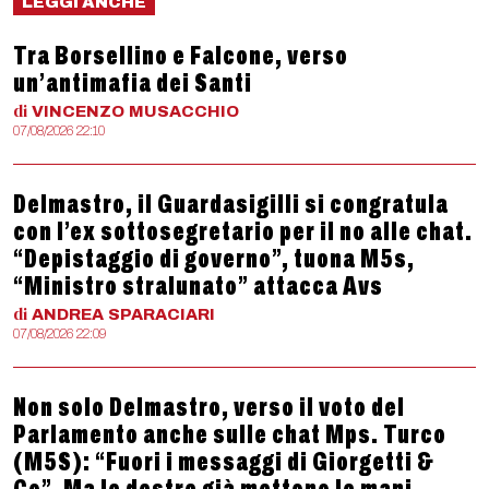
LEGGI ANCHE
Tra Borsellino e Falcone, verso
un’antimafia dei Santi
di
VINCENZO
MUSACCHIO
07/08/2026 22:10
Delmastro, il Guardasigilli si congratula
con l’ex sottosegretario per il no alle chat.
“Depistaggio di governo”, tuona M5s,
“Ministro stralunato” attacca Avs
di
ANDREA
SPARACIARI
07/08/2026 22:09
Non solo Delmastro, verso il voto del
Parlamento anche sulle chat Mps. Turco
(M5S): “Fuori i messaggi di Giorgetti &