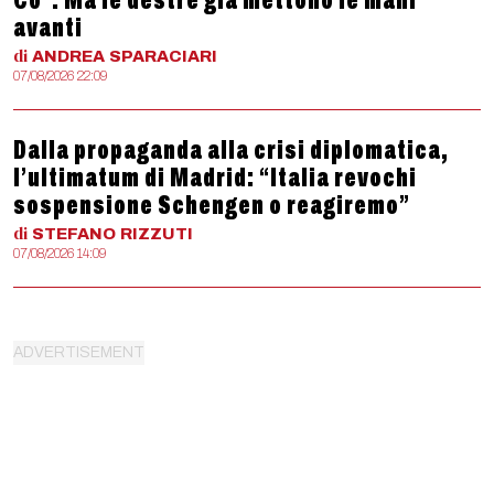
Co”. Ma le destre già mettono le mani
avanti
di
ANDREA
SPARACIARI
07/08/2026 22:09
Dalla propaganda alla crisi diplomatica,
l’ultimatum di Madrid: “Italia revochi
sospensione Schengen o reagiremo”
di
STEFANO
RIZZUTI
07/08/2026 14:09