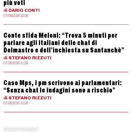
più voti
di
DARIO
CONTI
07/08/2026 12:09
Conte sfida Meloni: “Trova 5 minuti per
parlare agli italiani delle chat di
Delmastro e dell’inchiesta su Santanchè”
di
STEFANO
RIZZUTI
07/08/2026 11:29
Caso Mps, i pm scrivono ai parlamentari:
“Senza chat le indagini sono a rischio”
di
STEFANO
RIZZUTI
07/08/2026 10:26