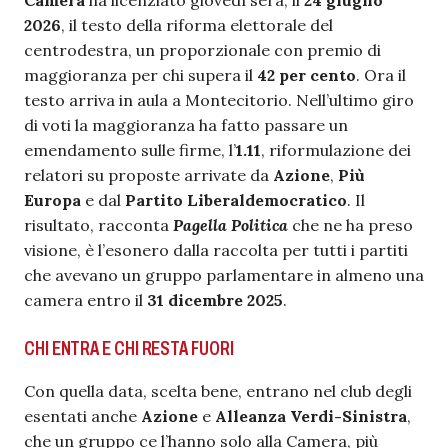
Camera
ha licenziato giovedì sera, il
24 giugno
2026
, il testo della riforma elettorale del
centrodestra, un proporzionale con premio di
maggioranza per chi supera il
42 per cento
. Ora il
testo arriva in aula a Montecitorio. Nell’ultimo giro
di voti la maggioranza ha fatto passare un
emendamento sulle firme, l’
1.11
, riformulazione dei
relatori su proposte arrivate da
Azione
,
Più
Europa
e dal
Partito Liberaldemocratico
. Il
risultato, racconta
Pagella Politica
che ne ha preso
visione, è l’esonero dalla raccolta per tutti i partiti
che avevano un gruppo parlamentare in almeno una
camera entro il
31 dicembre 2025
.
CHI ENTRA E CHI RESTA FUORI
Con quella data, scelta bene, entrano nel club degli
esentati anche
Azione
e
Alleanza Verdi-Sinistra
,
che un gruppo ce l’hanno solo alla Camera, più