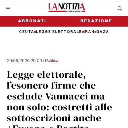
Vai
al
contenuto
ABBONATI
REDAZIONE
CEUTA
LEGGE ELETTORALE
IRAN
GAZA
/
26/06/2026 20:06
Politica
Legge elettorale,
l’esonero firme che
esclude Vannacci ma
non solo: costretti alle
sottoscrizioni anche