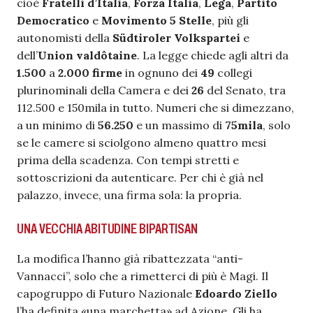
cioè
Fratelli d’Italia
,
Forza Italia
,
Lega
,
Partito
Democratico
e
Movimento 5 Stelle
, più gli
autonomisti della
Südtiroler Volkspartei
e
dell’
Union valdôtaine
. La legge chiede agli altri da
1.500
a
2.000 firme
in ognuno dei
49
collegi
plurinominali della Camera e dei
26
del Senato, tra
112.500 e 150mila in tutto. Numeri che si dimezzano,
a un minimo di
56.250
e un massimo di
75mila
, solo
se le camere si sciolgono almeno quattro mesi
prima della scadenza. Con tempi stretti e
sottoscrizioni da autenticare. Per chi è già nel
palazzo, invece, una firma sola: la propria.
UNA VECCHIA ABITUDINE BIPARTISAN
La modifica l’hanno già ribattezzata “anti-
Vannacci”, solo che a rimetterci di più è Magi. Il
capogruppo di Futuro Nazionale
Edoardo Ziello
l’ha definita «una marchetta» ad Azione. Gli ha