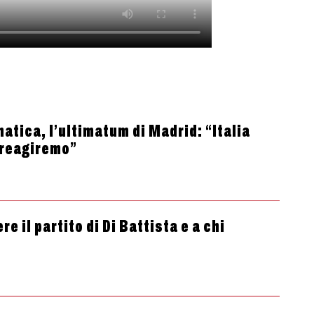
atica, l’ultimatum di Madrid: “Italia
 reagiremo”
e il partito di Di Battista e a chi