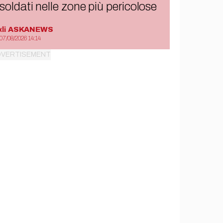
soldati nelle zone più pericolose
di
ASKANEWS
07/08/2026 14:14