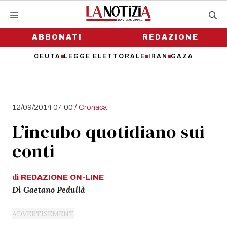
Vai
al
contenuto
ABBONATI
REDAZIONE
CEUTA
LEGGE ELETTORALE
IRAN
GAZA
/
12/09/2014 07:00
Cronaca
L’incubo quotidiano sui
conti
di
REDAZIONE
ON-LINE
Di Gaetano Pedullà