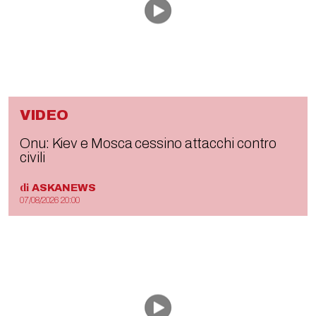
VIDEO
Onu: Kiev e Mosca cessino attacchi contro
civili
di
ASKANEWS
07/08/2026 20:00