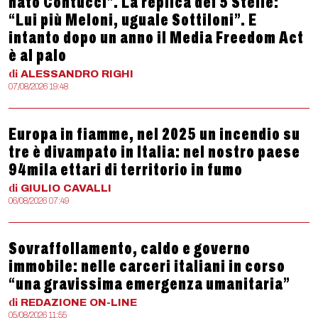
nato Contucci”. La replica dei 5 Stelle:
“Lui più Meloni, uguale Sottiloni”. E
intanto dopo un anno il Media Freedom Act
è al palo
di
ALESSANDRO
RIGHI
07/08/2026 19:48
Europa in fiamme, nel 2025 un incendio su
tre è divampato in Italia: nel nostro paese
94mila ettari di territorio in fumo
di
GIULIO
CAVALLI
06/08/2026 07:49
Sovraffollamento, caldo e governo
immobile: nelle carceri italiani in corso
“una gravissima emergenza umanitaria”
di
REDAZIONE
ON-LINE
05/08/2026 11:55