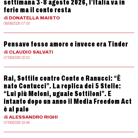
settimana 3-8 agosto 2026, l’Italia va in
ferie ma il conto resta
di
DONATELLA
MAISTO
08/08/2026 07:00
Pensavo fosse amore e invece era Tinder
di
CLAUDIO
SALVATI
07/08/2026 22:10
Rai, Sottile contro Conte e Ranucci: “È
nato Contucci”. La replica dei 5 Stelle:
“Lui più Meloni, uguale Sottiloni”. E
intanto dopo un anno il Media Freedom Act
è al palo
di
ALESSANDRO
RIGHI
07/08/2026 19:48