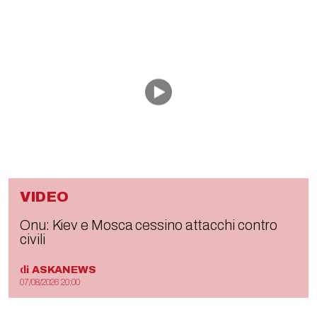
VIDEO
Onu: Kiev e Mosca cessino attacchi contro
civili
di
ASKANEWS
07/08/2026 20:00