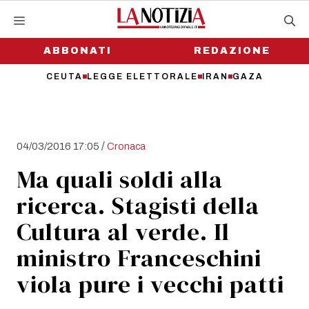
Vai
al
contenuto
ABBONATI
REDAZIONE
CEUTA
LEGGE ELETTORALE
IRAN
GAZA
/
04/03/2016 17:05
Cronaca
Ma quali soldi alla
ricerca. Stagisti della
Cultura al verde. Il
ministro Franceschini
viola pure i vecchi patti