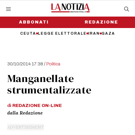
Vai
al
contenuto
ABBONATI
REDAZIONE
CEUTA
LEGGE ELETTORALE
IRAN
GAZA
/
30/10/2014 17:38
Politica
Manganellate
strumentalizzate
di
REDAZIONE
ON-LINE
dalla Redazione