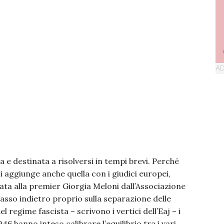
 e destinata a risolversi in tempi brevi. Perché
si aggiunge anche quella con i giudici europei,
ta alla premier Giorgia Meloni dall’Associazione
passo indietro proprio sulla separazione delle
 regime fascista – scrivono i vertici dell’Eaj – i
46 hanno inteso calibrare l’equilibrio tra i vari