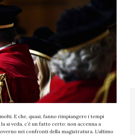
lti. E che, quasi, fanno rimpiangere i tempi
e la si veda, c’è un fatto certo: non accenna a
governo nei confronti della magistratura. L’ultimo