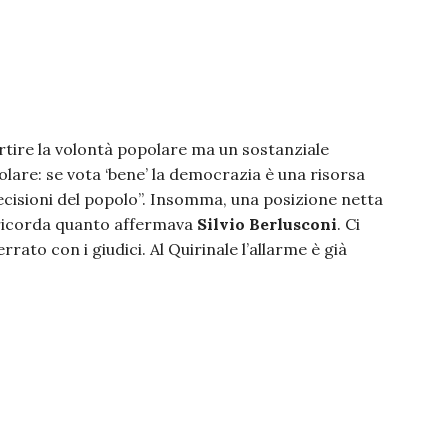
rtire la volontà popolare ma un sostanziale
lare: se vota ‘bene’ la democrazia è una risorsa
ecisioni del popolo”. Insomma, una posizione netta
e ricorda quanto affermava
Silvio Berlusconi
. Ci
rato con i giudici. Al Quirinale l’allarme è già