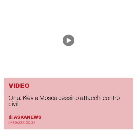
VIDEO
Onu: Kiev e Mosca cessino attacchi contro
civili
di
ASKANEWS
07/08/2026 20:00