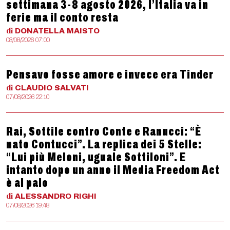
settimana 3-8 agosto 2026, l’Italia va in
ferie ma il conto resta
di
DONATELLA
MAISTO
08/08/2026 07:00
Pensavo fosse amore e invece era Tinder
di
CLAUDIO
SALVATI
07/08/2026 22:10
Rai, Sottile contro Conte e Ranucci: “È
nato Contucci”. La replica dei 5 Stelle:
“Lui più Meloni, uguale Sottiloni”. E
intanto dopo un anno il Media Freedom Act
è al palo
di
ALESSANDRO
RIGHI
07/08/2026 19:48