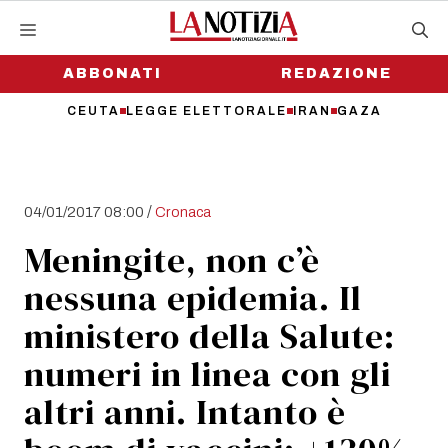
Vai
al
contenuto
ABBONATI
REDAZIONE
CEUTA
LEGGE ELETTORALE
IRAN
GAZA
/
04/01/2017 08:00
Cronaca
Meningite, non c’è
nessuna epidemia. Il
ministero della Salute:
numeri in linea con gli
altri anni. Intanto è