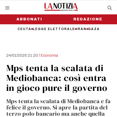
Vai
al
contenuto
ABBONATI
REDAZIONE
CEUTA
LEGGE ELETTORALE
IRAN
GAZA
/
24/01/2025 21:20
Economia
Mps tenta la scalata di
Mediobanca: così entra
in gioco pure il governo
Mps tenta la scalata di Mediobanca e fa
felice il governo. Si apre la partita del
terzo polo bancario ma anche quella