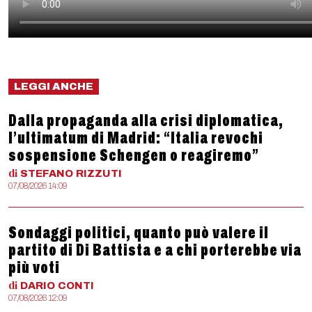
LEGGI ANCHE
Dalla propaganda alla crisi diplomatica,
l’ultimatum di Madrid: “Italia revochi
sospensione Schengen o reagiremo”
di
STEFANO
RIZZUTI
07/08/2026 14:09
Sondaggi politici, quanto può valere il
partito di Di Battista e a chi porterebbe via
più voti
di
DARIO
CONTI
07/08/2026 12:09