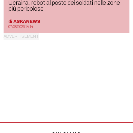
Ucraina, robot al posto dei soldati nelle zone
più pericolose
di
ASKANEWS
07/08/2026 14:14