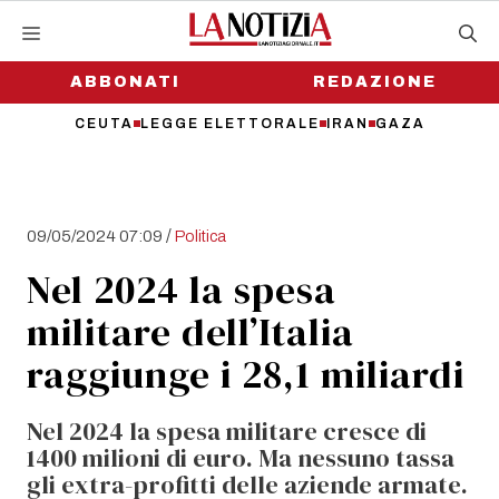
Vai
al
contenuto
ABBONATI
REDAZIONE
CEUTA
LEGGE ELETTORALE
IRAN
GAZA
/
09/05/2024 07:09
Politica
Nel 2024 la spesa
militare dell’Italia
raggiunge i 28,1 miliardi
Nel 2024 la spesa militare cresce di
1400 milioni di euro. Ma nessuno tassa
gli extra-profitti delle aziende armate.