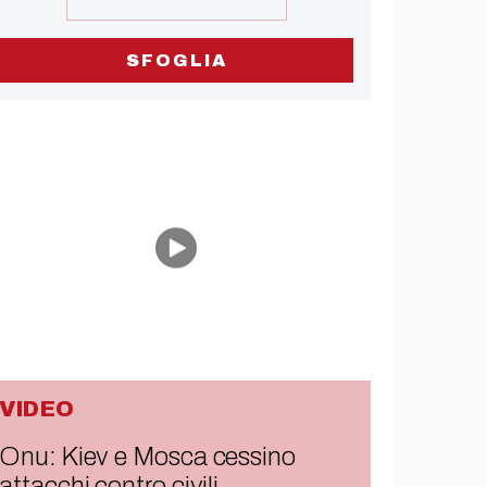
SFOGLIA
VIDEO
Onu: Kiev e Mosca cessino
attacchi contro civili