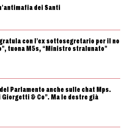
n’antimafia dei Santi
gratula con l’ex sottosegretario per il no
o”, tuona M5s, “Ministro stralunato”
o del Parlamento anche sulle chat Mps.
 Giorgetti & Co”. Ma le destre già