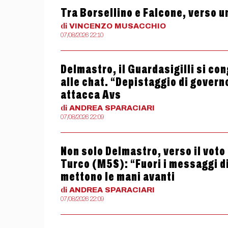
Tra Borsellino e Falcone, verso u
di
VINCENZO
MUSACCHIO
07/08/2026 22:10
Delmastro, il Guardasigilli si con
alle chat. “Depistaggio di govern
attacca Avs
di
ANDREA
SPARACIARI
07/08/2026 22:09
Non solo Delmastro, verso il vot
Turco (M5S): “Fuori i messaggi di
mettono le mani avanti
di
ANDREA
SPARACIARI
07/08/2026 22:09